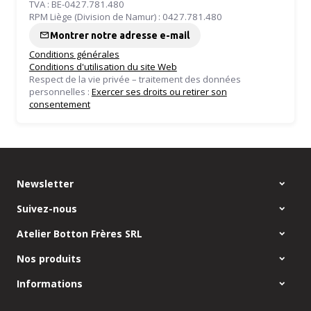
TVA : BE-0427.781.480
RPM Liège (Division de Namur) : 0427.781.480
Montrer notre adresse e-mail
Conditions générales
Conditions d'utilisation du site Web
Respect de la vie privée – traitement des données
personnelles :
Exercer ses droits ou retirer son
consentement
Newsletter
Suivez-nous
Atelier Botton Frères SRL
Nos produits
Informations