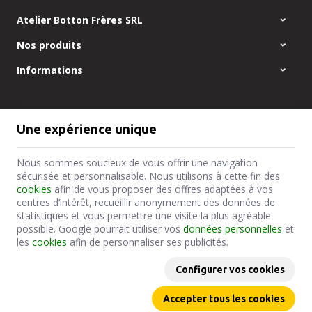
Atelier Botton Frères SRL
Nos produits
Informations
Atelier Botton | N° d'entreprise : 0427.781.480 |
Mentions légales &
Une expérience unique
Contact
|
Conditions générales
Conditions d'utilisation du site web
|
Cookies
|
Données personnelles
|
Traitement de vos données par Google
Nous sommes soucieux de vous offrir une navigation
© Copyright 2023-2026 -
E-net Business
, accélérateur d'e-commerce
sécurisée et personnalisable. Nous utilisons à cette fin des
pour commerçants, indépendants & PME
cookies
afin de vous proposer des offres adaptées à vos
centres d’intérêt, recueillir anonymement des données de
statistiques et vous permettre une visite la plus agréable
possible. Google pourrait utiliser vos
données personnelles
et
les
cookies
afin de personnaliser ses publicités.
Configurer vos cookies
Accepter tous les cookies