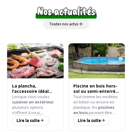
Nos actualités
Toutes nos actus
La plancha,
Piscine en bois hors-
l’accessoire idéal
sol ou semi-enterrée
pour vos meubles de
: quelle installation
Lorsque vous voulez
Tout comme les modèles
cuisine d’extérieur
est la plus
cuisiner en extérieur
,
en béton ou encore en
avantageuse ?
plusieurs options
plastique, les
piscines
s’offrent à vous,
en bois
peuvent être
notamment celle du
installées de diverses
Lire la suite
Lire la suite
barbecue au gaz ou au
façons
. Ces dernières
charbon
. Pourquoi ne
diffèrent selon vos