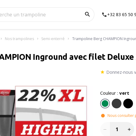
+32 83 65 50 
Nos trampolines
Semi-enterré
Trampoline Berg CHAMPION Inground
AMPION Inground avec filet Deluxe
Donnez-nous v
Couleur :
vert
Nous consulter p
Quantité