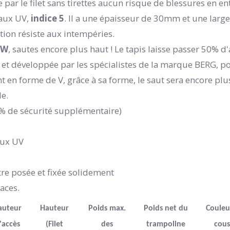
 par le filet sans tirettes aucun risque de blessures en e
 aux UV,
indice 5
. Il a une épaisseur de 30mm et une larg
ction résiste aux intempéries.
OW
, sautes encore plus haut ! Le tapis laisse passer 50% d
 et développée par les spécialistes de la marque BERG, p
t en forme de V, grâce à sa forme, le saut sera encore plu
de.
2% de sécurité supplémentaire)
aux UV
tre posée et fixée solidement
caces.
auteur
Hauteur
Poids max.
Poids net du
Couleu
'accès
(Filet
des
trampoline
cous