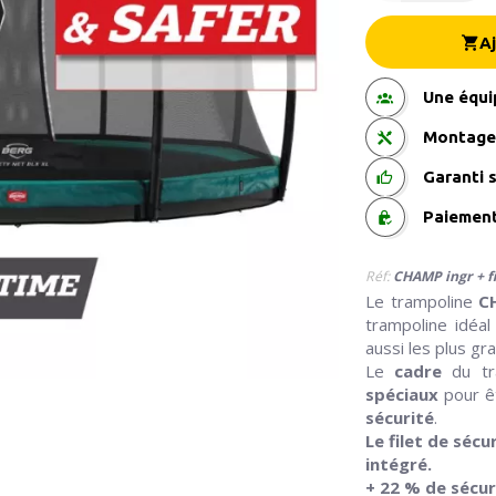
A
Une équi
Montage
Garanti s
Paiemen
Réf:
CHAMP ingr + fi
Le trampoline
C
trampoline idéa
aussi les plus gra
Le
cadre
du tr
spéciaux
pour ê
sécurité
.
Le filet de séc
intégré.
+ 22 % de sécu