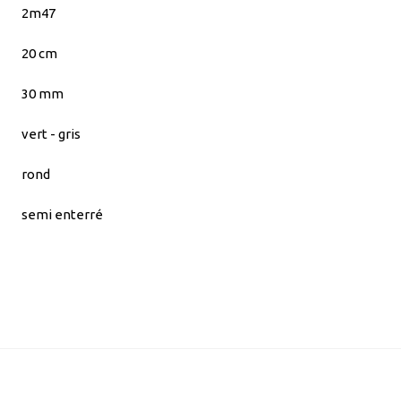
2m47
20 cm
30 mm
vert - gris
rond
semi enterré