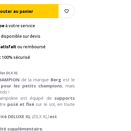
jouter au panier
pe
à votre service
disponible sur devis
atisfait
ou remboursé
t
100% sécurisé
let DLX XL
HAMPION
de la marque
Berg
est le
l
pour les petits champions
, mais
nds !
ampoline est équipé de
supports
tre
posé et fixé
sur le sol, en toute
urité DELUXE XL
(DLX XL)
est
rité supplémentaire
.