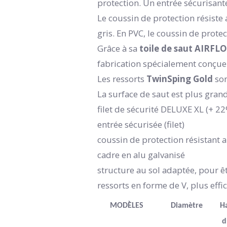
protection. Un entrée sécurisante
Le coussin de protection résiste
gris. En PVC, le coussin de prote
Grâce à sa
toile de saut AIRFL
fabrication spécialement conçue
Les ressorts
TwinSping Gold
son
La surface de saut est plus gran
filet de sécurité DELUXE XL (+ 2
entrée sécurisée (filet)
coussin de protection résistant 
cadre en alu galvanisé
structure au sol adaptée, pour ê
ressorts en forme de V, plus effi
MODÈLES
Diamètre
H
d