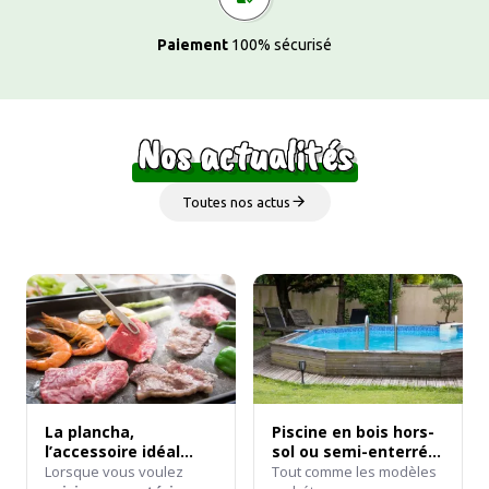
Paiement
100% sécurisé
Nos actualités
Toutes nos actus
La plancha,
Piscine en bois hors-
l’accessoire idéal
sol ou semi-enterrée
pour vos meubles de
: quelle installation
Lorsque vous voulez
Tout comme les modèles