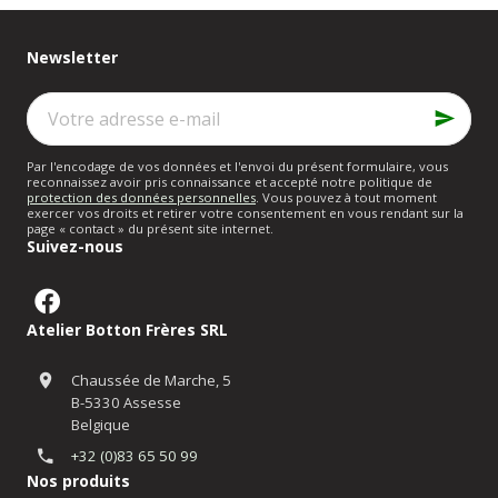
pour ce type de
Wallonie
.
modèle
.
Newsletter
Votre
adresse
e-
mail
Par l'encodage de vos données et l'envoi du présent formulaire, vous
reconnaissez avoir pris connaissance et accepté notre politique de
protection des données personnelles
. Vous pouvez à tout moment
exercer vos droits et retirer votre consentement en vous rendant sur la
page « contact » du présent site internet.
Suivez-nous
Atelier Botton Frères SRL
Chaussée de Marche, 5
B-5330 Assesse
Belgique
+32 (0)83 65 50 99
Nos produits