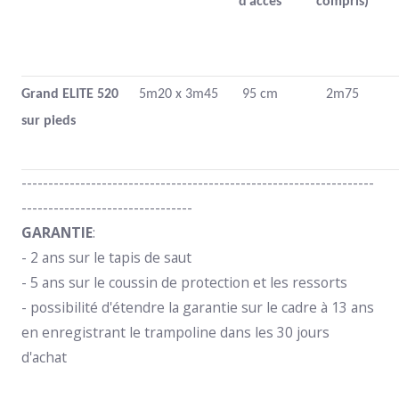
d’accès
compris)
Grand ELITE 520
5m20 x 3m45
95 cm
2m75
sur pieds
------------------------------------------------------------------
--------------------------------
GARANTIE
:
- 2 ans sur le tapis de saut
- 5 ans sur
le coussin de protection et les ressorts
-
possibilité d'étendre la garantie sur le cadre à 13 ans
en enregistrant le trampoline dans les 30 jours
d'achat